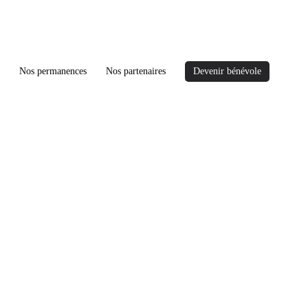
Nos permanences
Nos partenaires
Devenir bénévole
rs d’infractions pénales,
eurs.
ateur ad hoc
ernant votre enfant ?