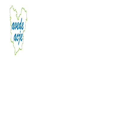
Le pôle mineurs accompag
et m
Les mandats administrateur ad hoc
Vous êt